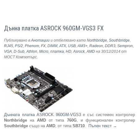
Дънна платка ASROCK 960GM-VGS3 FX
Публикувано в
Анотации
и отбелязано като
Northbridge
,
Southbridge
,
RJ45
,
PS/2
,
Phenom
,
FX
,
DIMM
,
ATX
,
USB
,
AM3+
,
Radeon
,
DDR3
,
Sempron
,
VGA
,
D-Sub
,
Athlon
,
Micro
,
платка
,
HD
,
Asrock
,
AMD
на 30/12/2014
от
МОСТ Компютърс
.
Дънната платка ASROCK 960GM-VGS3
е със системен контролер
Northbridge
на
AMD
от типа
760G
, и функционален контролер
Southbridge
също на
AMD
, от типа
SB710
.
Пълен текст
→