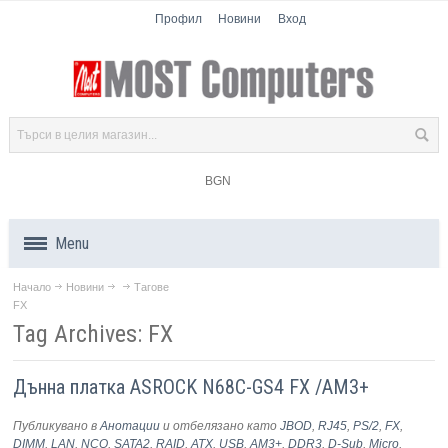
Профил
Новини
Вход
BGN
Menu
Начало
Новини
Тагове
Продукти
FX
Tag Archives: FX
Компоненти
Дънна платка ASROCK N68C-GS4 FX /AM3+
Лаптопи
Публикувано в
Анотации
и отбелязано като
JBOD
,
RJ45
,
PS/2
,
FX
,
Таблети
DIMM
,
LAN
,
NCQ
,
SATA2
,
RAID
,
ATX
,
USB
,
AM3+
,
DDR3
,
D-Sub
,
Micro
,