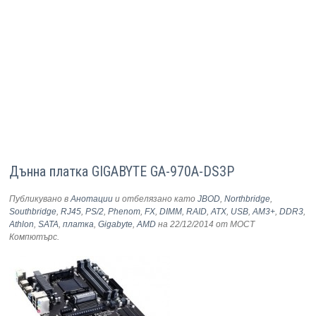
Дънна платка GIGABYTE GA-970A-DS3P
Публикувано в
Анотации
и отбелязано като
JBOD
,
Northbridge
,
Southbridge
,
RJ45
,
PS/2
,
Phenom
,
FX
,
DIMM
,
RAID
,
ATX
,
USB
,
AM3+
,
DDR3
,
Athlon
,
SATA
,
платка
,
Gigabyte
,
AMD
на 22/12/2014
от МОСТ
Компютърс
.