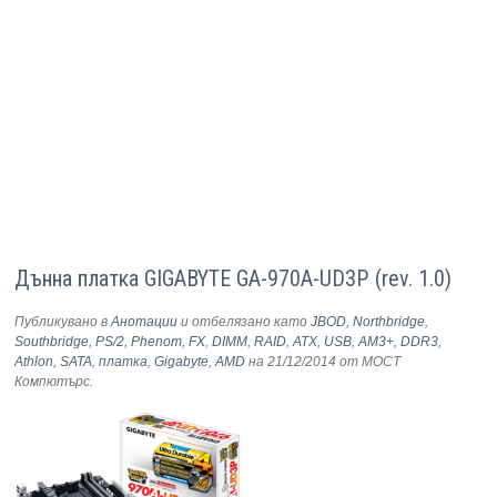
Дънна платка GIGABYTE GA-970A-UD3P (rev. 1.0)
Публикувано в
Анотации
и отбелязано като
JBOD
,
Northbridge
,
Southbridge
,
PS/2
,
Phenom
,
FX
,
DIMM
,
RAID
,
ATX
,
USB
,
AM3+
,
DDR3
,
Athlon
,
SATA
,
платка
,
Gigabyte
,
AMD
на 21/12/2014
от МОСТ
Компютърс
.