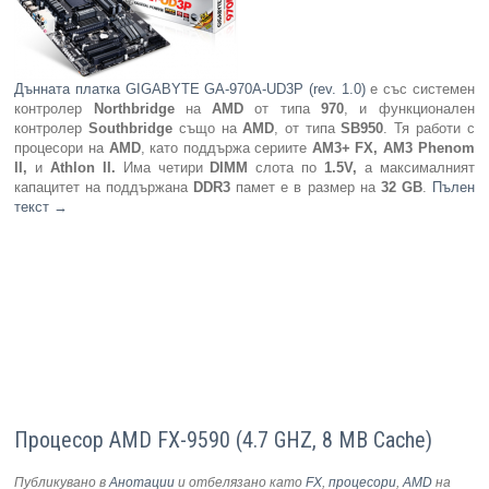
Дънната платка GIGABYTE GA-970A-UD3P (rev. 1.0)
е със системен
контролер
Northbridge
на
AMD
от типа
970
, и функционален
контролер
Southbridge
също на
AMD
, от типа
SB950
. Тя работи с
процесори на
AMD
, като поддържа сериите
AM3+ FX, AM3 Phenom
II,
и
Athlon II.
Има четири
DIMM
слота по
1.5V,
а максималният
капацитет на поддържана
DDR3
памет е в размер на
32 GB
.
Пълен
текст
→
Процесор AMD FX-9590 (4.7 GHZ, 8 MB Cache)
Публикувано в
Анотации
и отбелязано като
FX
,
процесори
,
AMD
на