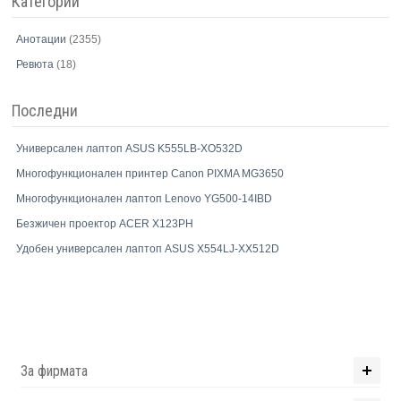
Категории
Анотации
(2355)
Ревюта
(18)
Последни
Универсален лаптоп ASUS K555LB-XO532D
Многофункционален принтер Canon PIXMA MG3650
Многофункционален лаптоп Lenovo YG500-14IBD
Безжичен проектор ACER X123PH
Удобен универсален лаптоп ASUS X554LJ-XX512D
За фирмата