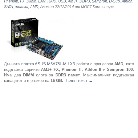
Phenom
,
FX
,
DIMM
,
LAN
,
RAID
,
USB
,
AM3+
,
DDR3
,
Sempron
,
D-Sub
,
Athlon
,
SATA
,
платка
,
AMD
,
Asus
на 22/12/2014
от МОСТ Компютърс
.
Дъннaта платкa ASUS M5A78L-M LX3
работи с процесори
AMD
, като
поддържа сериите
AM3+ FX, Phenom II, Athlon II
и
Sempron 100.
Има два
DIMM
слота за
DDR3 памет
. Максималният поддържан
капацитет е в размер на
16 GB.
Пълен текст
→