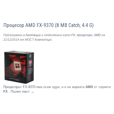
Процесор AMD FX-9370 (8 MB Catch, 4.4 G)
Публикувано в
Анотации
и отбелязано като
FX
,
процесори
,
AMD
на
21/12/2014
от МОСТ Компютърс
.
Процесорът FX-9370
има осем ядра, и е на марката
AMD
от серията
FX
.
Пълен текст
→