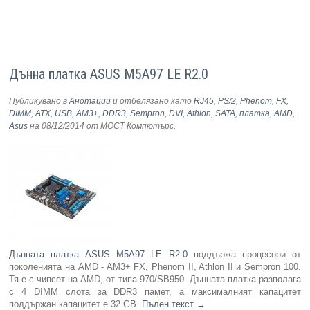
Дънна платка ASUS M5A97 LE R2.0
Публикувано в
Анотации
и отбелязано като
RJ45
,
PS/2
,
Phenom
,
FX
,
DIMM
,
ATX
,
USB
,
AM3+
,
DDR3
,
Sempron
,
DVI
,
Athlon
,
SATA
,
платка
,
AMD
,
Asus
на 08/12/2014
от МОСТ Компютърс
.
Дънната платка ASUS M5A97 LE R2.0
поддържа процесори от
поколенията на AMD - AM3+ FX, Phenom II, Athlon II и Sempron 100.
Тя е с чипсет на AMD, от типа 970/SB950. Дънната платка разполага
с 4 DIMM слота за DDR3 памет, а максималният капацитет
поддържан капацитет е 32 GB.
Пълен текст
→