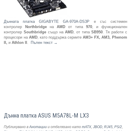
Дънната платка GIGABYTE GA-970A-DS3P
е със системен
контролер
Northbridge
на
AMD
от типа
970
, и функционален
контролер
Southbridge
също на
AMD
, от типа
SB950
. Тя работи с
процесори на
AMD
, като поддържа сериите
AM3+ FX, AM3, Phenom
II,
и
Athlon II
.
Пълен текст
→
Дъннa платкa ASUS M5A78L-M LX3
Публикувано в
Анотации
и отбелязано като
mATX
,
JBOD
,
RJ45
,
PS/2
,