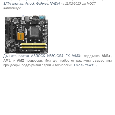
SATA
,
платка
,
Asrock
,
GeForce
,
NVIDIA
на 11/02/2015
от МОСТ
Компютърс
.
Компютри
Сървъри
Принтери
Консумативи
Дънната платка ASROCK N68C-GS4 FX /AM3+
поддържа
AM3+,
Аксесоари
AM3,
и
AM2
процесори. Има цял набор от различни съвместими
процесори, поддържани серии и технологии.
Пълен текст
→
Смартфони