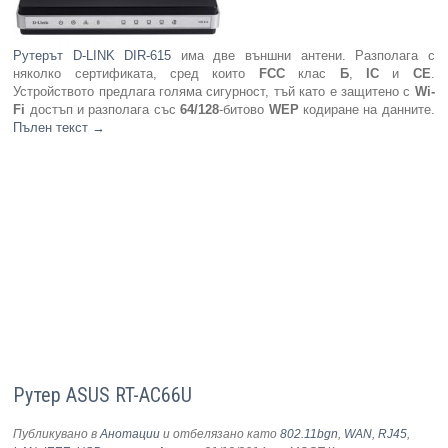
Рутерът D-LINK DIR-615
има две външни антени. Разполага с
няколко сертификата, сред които
FCC
клас
Б
,
IC
и
CE
.
Устройството предлага голяма сигурност, тъй като е защитено с
Wi-
Fi
достъп и разполага със
64/128
-битово
WEP
кодиране на данните.
Пълен текст
→
Рутер ASUS RT-AC66U
Публикувано в
Анотации
и отбелязано като
802.11bgn
,
WAN
,
RJ45
,