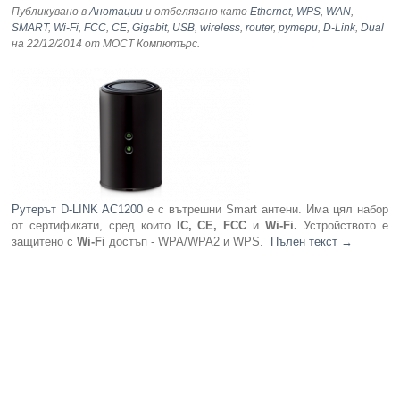
Публикувано в
Анотации
и отбелязано като
Ethernet
,
WPS
,
WAN
,
SMART
,
Wi-Fi
,
FCC
,
CE
,
Gigabit
,
USB
,
wireless
,
router
,
рутери
,
D-Link
,
Dual
на 22/12/2014
от МОСТ Компютърс
.
Рутерът D-LINK AC1200
е с вътрешни Smart антени. Има цял набор
от сертификати, сред които
IC, CE, FCC
и
Wi-Fi.
Устройството е
защитено с
Wi-Fi
достъп - WPA/WPA2 и WPS.
Пълен текст
→