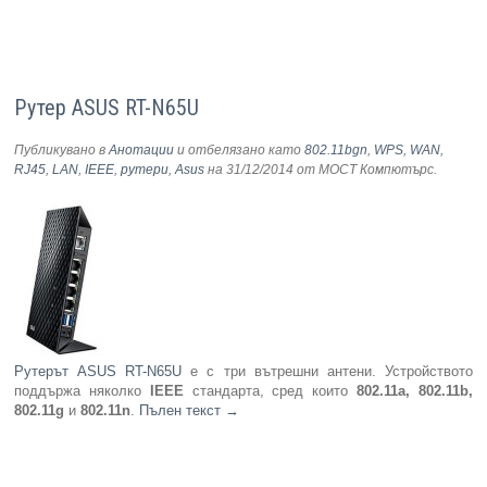
Рутер ASUS RT-N65U
Публикувано в
Анотации
и отбелязано като
802.11bgn
,
WPS
,
WAN
,
RJ45
,
LAN
,
IEEE
,
рутери
,
Asus
на 31/12/2014
от МОСТ Компютърс
.
Рутерът ASUS RT-N65U
е с три вътрешни антени. Устройството
поддържа няколко
IEEE
стандарта, сред които
802.11a, 802.11b,
802.11g
и
802.11n
.
Пълен текст
→