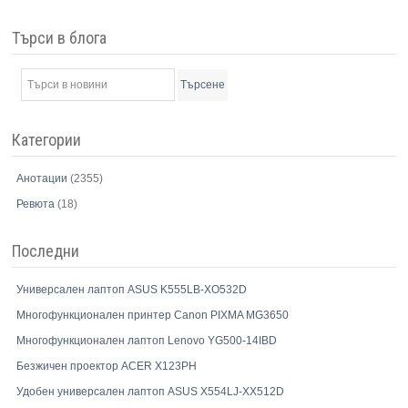
Търси в блога
Търсене
Категории
Анотации
(2355)
Ревюта
(18)
Последни
Универсален лаптоп ASUS K555LB-XO532D
Многофункционален принтер Canon PIXMA MG3650
Многофункционален лаптоп Lenovo YG500-14IBD
Безжичен проектор ACER X123PH
Удобен универсален лаптоп ASUS X554LJ-XX512D