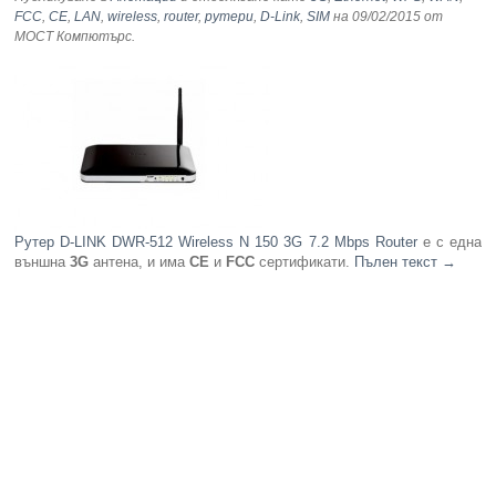
FCC
,
CE
,
LAN
,
wireless
,
router
,
рутери
,
D-Link
,
SIM
на 09/02/2015
от
МОСТ Компютърс
.
Компютри
Сървъри
Принтери
Консумативи
Рутер D-LINK DWR-512 Wireless N 150 3G 7.2 Mbps Router
е с една
Аксесоари
външна
3G
антена, и има
CE
и
FCC
сертификати.
Пълен текст
→
Смартфони