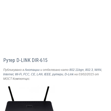
Рутер D-LINK DIR-615
Публикувано в
Анотации
и отбелязано като
802.11bgn
,
802.3
,
WAN
,
Internet
,
Wi-Fi
,
FCC
,
CE
,
LAN
,
IEEE
,
рутери
,
D-Link
на 03/02/2015
от
МОСТ Компютърс
.