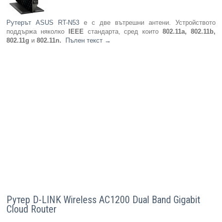
Рутерът ASUS RT-N53
е с две вътрешни антени. Устройството
поддържа няколко
IEEE
стандарта, сред които
802.11a, 802.11b,
802.11g
и
802.11n.
Пълен текст
→
Рутер D-LINK Wireless AC1200 Dual Band Gigabit
Cloud Router