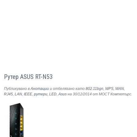
Рутер ASUS RT-N53
Публикувано в
Анотации
и отбелязано като
802.11bgn
,
WPS
,
WAN
,
RJ45
,
LAN
,
IEEE
,
рутери
,
LED
,
Asus
на 30/12/2014
от МОСТ Компютърс
.