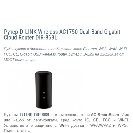
Рутер D-LINK Wireless AC1750 Dual-Band Gigabit
Cloud Router DIR-868L
Публикувано в
Анотации
и отбелязано като
Ethernet
,
WPS
,
WAN
,
Wi-Fi
,
FCC
,
CE
,
Gigabit
,
USB
,
wireless
,
router
,
рутери
,
D-Link
на 22/12/2014
от
МОСТ Компютърс
.
Рутерът D-LINK DIR-868L
е с вътрешни антени
AC SmartBeam
. Има
цял набор от сертификати, сред които
IC, CE, FCC
и
Wi-Fi.
Устройството е защитено с
Wi-Fi
достъп - WPA/WPA2 и WPS.
Пълен текст
→