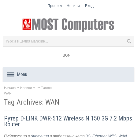
Профил
Новини
Вход
BGN
Menu
Начало
Новини
Тагове
Продукти
WAN
Tag Archives: WAN
Компоненти
Рутер D-LINK DWR-512 Wireless N 150 3G 7.2 Mbps
Лаптопи
Router
Таблети
Публикувано в
Анотации
и отбелязано като
3G
,
Ethernet
,
WPS
,
WAN
,