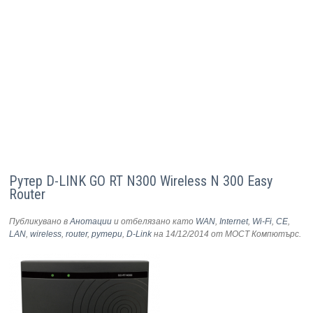
Рутер D-LINK GO RT N300 Wireless N 300 Easy
Router
Публикувано в
Анотации
и отбелязано като
WAN
,
Internet
,
Wi-Fi
,
CE
,
LAN
,
wireless
,
router
,
рутери
,
D-Link
на 14/12/2014
от МОСТ Компютърс
.