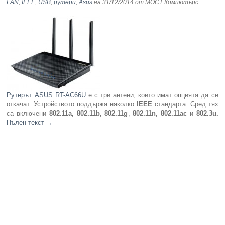
LAN
,
IEEE
,
USB
,
рутери
,
Asus
на 31/12/2014
от МОСТ Компютърс
.
Рутерът ASUS RT-AC66U
е с три антени, които имат опцията да се
откачат. Устройството поддържа няколко
IEEE
стандарта. Сред тях
са включени
802.11a, 802.11b, 802.11g
,
802.11n, 802.11ac
и
802.3u.
Пълен текст
→