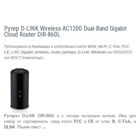
Рутер D-LINK Wireless AC1200 Dual-Band Gigabit
Cloud Router DIR-860L
Публикувано в
Анотации
и отбелязано като
WAN
,
Wi-Fi
,
C-Tick
,
FCC
,
CE
,
LAN
,
Gigabit
,
wireless
,
router
,
рутери
,
D-Link
,
Windows
на 09/02/2015
от МОСТ Компютърс
.
Рутерът D-LINK DIR-860L
е с четири вътрешни антени. Има цял
набор от сертификати, сред които
FCC
и
CE
от клас
B
,
C-Tick,
и
DLNA
.
Пълен текст
→