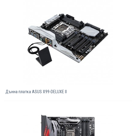
Дънна платка ASUS X99-DELUXE II