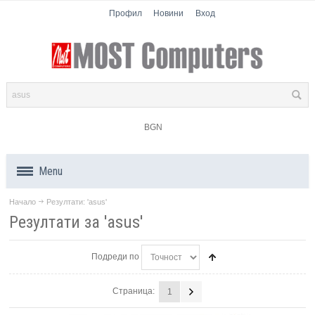
Профил
Новини
Вход
BGN
Menu
Начало
Резултати: 'asus'
Продукти
Резултати за 'asus'
Компоненти
Подреди по
Лаптопи
Страница:
1
Таблети