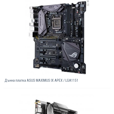
Компютри
Сървъри
Принтери
Консумативи
Аксесоари
Смартфони
Дънна платка ASUS MAXIMUS IX APEX / LGA1151