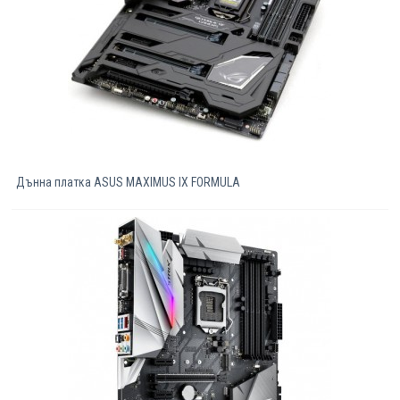
Дънна платка ASUS MAXIMUS IX FORMULA