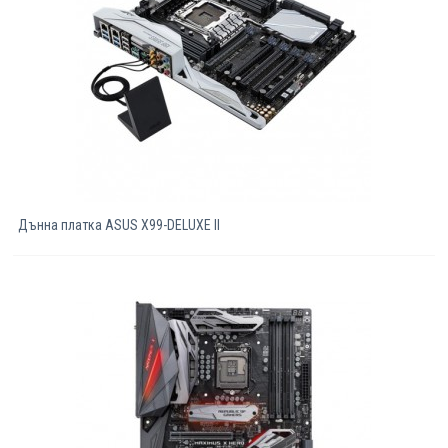
Дънна платка ASUS X99-DELUXE II