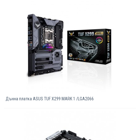
Компютри
Сървъри
Принтери
Консумативи
Аксесоари
Смартфони
Дънна платка ASUS TUF X299 MARK 1 /LGA2066