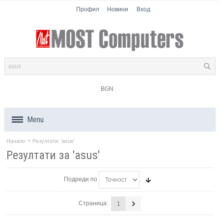
Профил
Новини
Вход
BGN
Menu
Начало
Резултати: 'asus'
Продукти
Резултати за 'asus'
Компоненти
Подреди по
Лаптопи
Страница:
1
Таблети