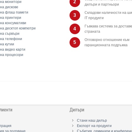
2
на монитори
дилъри и партньори
на дискове
 на флаш памети
Складови наличности на ши
3
на принтери
IT продукти
на консумативи
Гъвкава система за доставк
на десктоп компютри
4
страната
на сървъри
 на телефони
Отговорно отношение към
5
на кутии
гаранционната подръжка
на видео карти
на процесори
лиенти
Дилъри
Стани наш дилър
трация
Експорт на продукти
ия за ползване
Събития, семинари и конферен