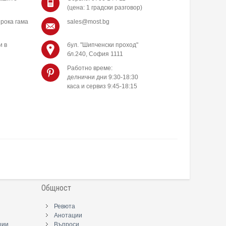
(цена: 1 градски разговор)
рока гама
sales@most.bg
и в
бул. "Шипченски проход"
бл.240, София 1111
Работно време:
делнични дни 9:30-18:30
каса и сервиз 9:45-18:15
Общност
Ревюта
Анотации
ции
Въпроси