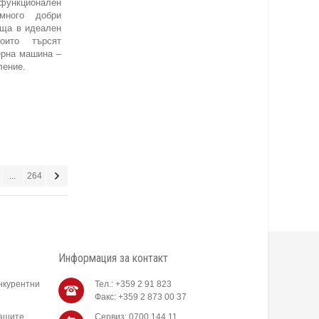
ункционален
много добри
ъща в идеален
оито търсят
ерна машина –
ление.
...
264
Информация за контакт
нкурентни
Тел.: +359 2 91 823
Факс: +359 2 873 00 37
нашите
Сервиз: 0700 144 11