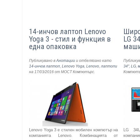
14-инчов лаптоп Lenovo
Широ
Yoga 3 - стил и функция в
LG 3
една опаковка
маши
Публикувано в
Анотации
и отбелязано като
Публику
14-инчов лаптоп
,
Lenovo Yoga
,
Lenovo
,
лаптопи
34"
,
LG
,
на 17/03/2016
от МОСТ Компютърс
.
Компют
Lenovo Yoga 3 е стилен мобилен компютър на
LG 34
компанията Lenovo. Комбинацията от
компани