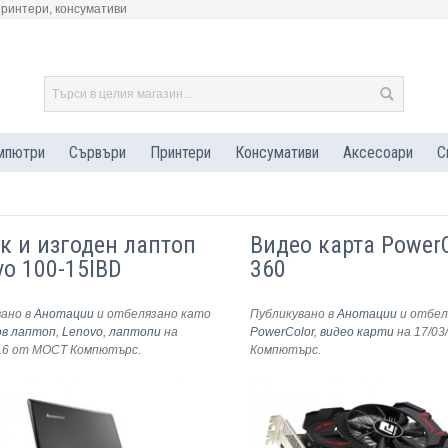
принтери, консумативи
мпютри
Сървъри
Принтери
Консумативи
Аксесоари
С
к и изгоден лаптоп
Видео карта PowerC
vo 100-15IBD
360
вано в
Анотации
и отбелязано като
Публикувано в
Анотации
и отбел
ов лаптоп
,
Lenovo
,
лаптопи
на
PowerColor
,
видео карти
на 17/03
16
от МОСТ Компютърс
.
Компютърс
.