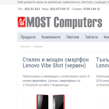
Най-добрите цени за компютри, компоненти, лаптопи, сървъри, 
Тел.:
(02) 91 823
Факс:
(02) 873 00 37
Сервиз:
0700 144 11
Продукти
Компоненти
Лаптопи
Таблети
Ко
Начало
Новини
Стилен и мощен смартфон
Тънъ
Lenovo Vibe Shot (червен)
Leno
Публикувано в
Анотации
и отбелязано като
5-
Публику
инчов смартфон
,
Lenovo
,
смартфони
на
15.6-инч
17/03/2016
от МОСТ Компютърс
.
17/03/20