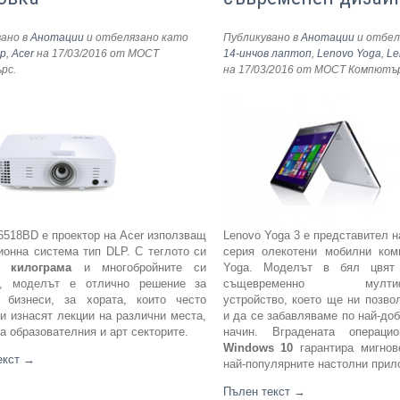
вано в
Анотации
и отбелязано като
Публикувано в
Анотации
и отбел
р
,
Acer
на 17/03/2016
от МОСТ
14-инчов лаптоп
,
Lenovo Yoga
,
Le
ърс
.
на 17/03/2016
от МОСТ Компютъ
518BD е проектор на Acer използващ
Lenovo Yoga 3 е представител н
ионна система тип DLP. С теглото си
серия олекотени мобилни ком
0 килограма
и многобройните си
Yoga. Моделът в бял цвят
и, моделът е отлично решение за
същевременно мултифу
 бизнеси, за хората, които често
устройство, което ще ни позво
 и изнасят лекции на различни места,
и да се забавляваме по най-до
за образователния и арт секторите.
начин. Вградената операци
Windows 10
гарантира мигнов
екст
→
най-популярните настолни прил
Пълен текст
→