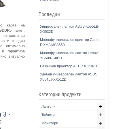
Последни
ео карта на
Универсален лаптоп ASUS K555LB-
GDDR5
памет.
XO532D
, от което се
Многофункционален принтер Canon
кар и с един
PIXMA MG3650
ва оптимално
 и гарантира
Многофункционален лаптоп Lenovo
сяко визуално
YG500-14IBD
Безжичен проектор ACER X123PH
Удобен универсален лаптоп ASUS
X554LJ-XX512D
Категории продукти
Лаптопи
 3 -
Таблети
с
Монитори
н