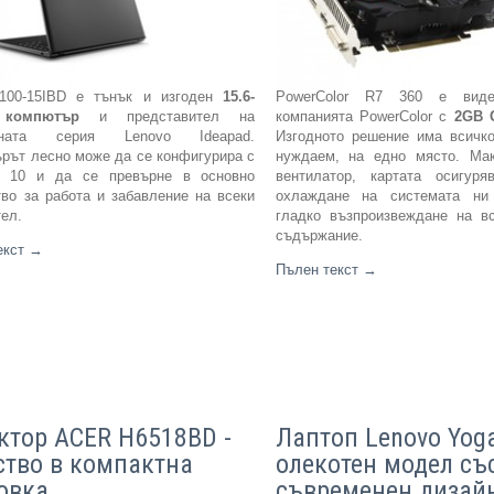
100-15IBD е тънък и изгоден
15.6-
PowerColor R7 360 е вид
 компютър
и представител на
компанията PowerColor с
2
GB 
рната серия Lenovo Ideapad.
Изгодното решение има всичко
рът лесно може да се конфигурира с
нуждаем, на едно място. Ма
s 10 и да се превърне в основно
вентилатор, картата осигуря
тво за работа и забавление на всеки
охлаждане на системата ни
тел.
гладко възпроизвеждане на в
съдържание.
екст
→
Пълен текст
→
ктор ACER H6518BD -
Лаптоп Lenovo Yoga
ство в компактна
олекотен модел съ
овка
съвременен дизай