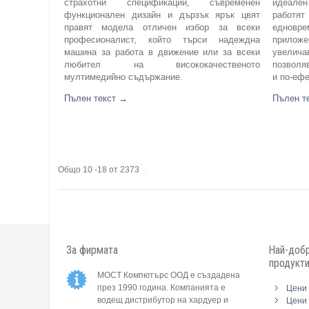
страхотни спецификации, съвременен
идеален
функционален дизайн и дързък ярък цвят
работят
правят модела отличен избор за всеки
едновр
професионалист, който търси надеждна
приложе
машина за работа в движение или за всеки
увелича
любител на висококачественото
позволя
мултимедийно съдържание.
и по-ефе
Пълен текст
→
Пълен т
Общо 10 -18 от 2373
За фирмата
Най-добр
продукт
МОСТ Компютърс ООД е създадена
през 1990 година. Компанията е
Цени 
водещ дистрибутор на хардуер и
Цени 