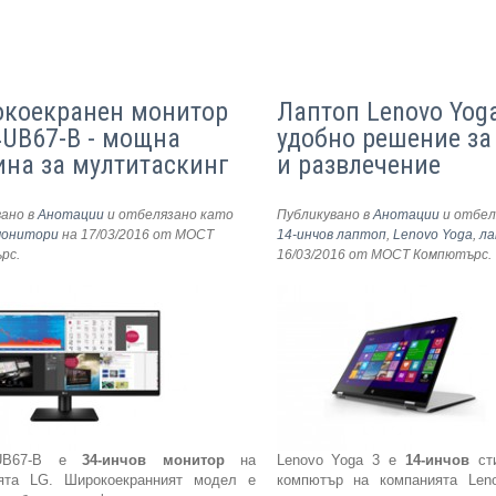
коекранен монитор
Лаптоп Lenovo Yoga
4UB67-B - мощна
удобно решение за
на за мултитаскинг
и развлечение
вано в
Анотации
и отбелязано като
Публикувано в
Анотации
и отбел
монитори
на 17/03/2016
от МОСТ
14-инчов лаптоп
,
Lenovo Yoga
,
ла
ърс
.
16/03/2016
от МОСТ Компютърс
.
UB67-B е
34-инчов монитор
на
Lenovo Yoga 3 е
14-инчов
сти
ята LG. Широкоекранният модел е
компютър на компанията Len