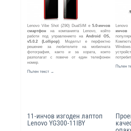
Lenovo Vibe Shot (Z90) DualSIM е
5.0-инчов
Lenovo 
смартфон
на компанията Lenovo, който
инчов
работи под управлението на
Android OS,
популя
v5.0.2 (Lollipop)
. Моделът е перфектно
Компютъ
решение за любителите на мобилната
Window
фотография, както и за хората, които
устройс
разполагат с повече от един телефонен
потреби
номер.
Пълен т
Пълен текст
→
11-инчов изгоден лаптоп
Прое
Lenovo YG300-11IBY
каче
опак