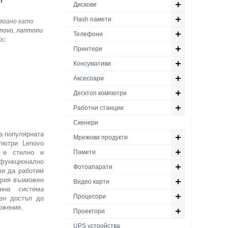
Дискове
Flash памети
язано като
novo
,
лаптопи
Телефони
рс
.
Принтери
Консумативи
Аксесоари
Десктоп компютри
Работни станции
Скенери
а популярната
Мрежови продукти
пютри Lenovo
 е стилно и
Памети
нкционално
Фотоапарати
ли да работим
брия възможен
Видео карти
онна система
Процесори
ен достъп до
ожения.
Проектори
UPS устройства