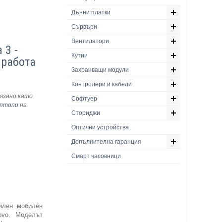
Дънни платки
Сървъри
Вентилатори
 3 -
Кутии
 работа
Захранващи модули
Контролери и кабели
язано като
Софтуер
птопи
на
Сториджи
Оптични устройства
Допълнителна гаранция
Смарт часовници
лен мобилен
ovo. Моделът