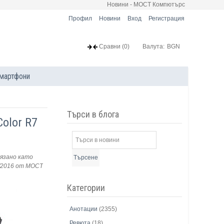
Новини - МОСТ Компютърс
Профил
Новини
Вход
Регистрация
Сравни
(0)
Валута:
BGN
мартфони
Търси в блога
olor R7
язано като
Търсене
/2016
от МОСТ
Категории
Анотации
(2355)
Ревюта
(18)