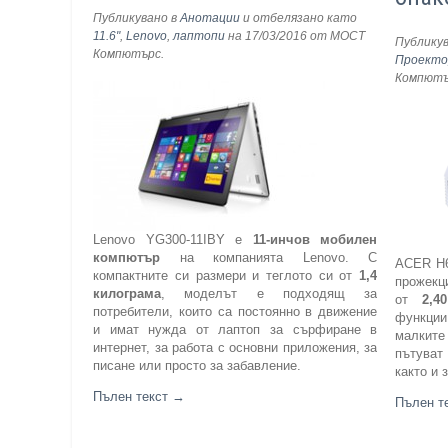
Публикувано в
Анотации
и отбелязано като
11.6"
,
Lenovo
,
лаптопи
на 17/03/2016
от МОСТ
Публику
Компютърс
.
Проекто
Компют
Lenovo YG300-11IBY е
11-инчов мобилен
компютър
на компанията Lenovo. С
ACER H6
компактните си размери и теглото си от
1,4
прожекц
килограма
, моделът е подходящ за
от
2,4
потребители, които са постоянно в движение
функци
и имат нужда от лаптоп за сърфиране в
малките
интернет, за работа с основни приложения, за
пътуват
писане или просто за забавление.
както и 
Пълен текст
→
Пълен т