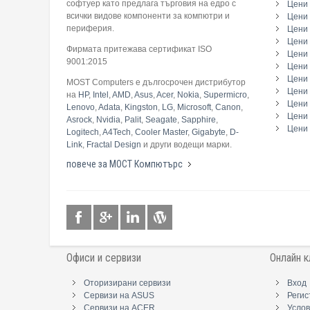
софтуер като предлага търговия на едро с
Цени 
всички видове компоненти за компютри и
Цени 
периферия.
Цени
Цени 
Фирмата притежава сертификат ISO
Цени 
9001:2015
Цени 
Цени 
MOST Computers е дългосрочен дистрибутор
Цени
на
HP
,
Intel
,
AMD
,
Asus
,
Acer
,
Nokia
,
Supermicro
,
Цени 
Lenovo
,
Adata
,
Kingston
,
LG
,
Microsoft
,
Canon
,
Цени 
Asrock
,
Nvidia
,
Palit
,
Seagate
,
Sapphire
,
Цени 
Logitech
,
A4Tech
,
Cooler Master
,
Gigabyte
,
D-
Link
,
Fractal Design
и други водещи марки.
повече за МОСТ Компютърс
Офиси и сервизи
Онлайн к
Оторизирани сервизи
Вход
Сервизи на ASUS
Регис
Сервизи на ACER
Услов