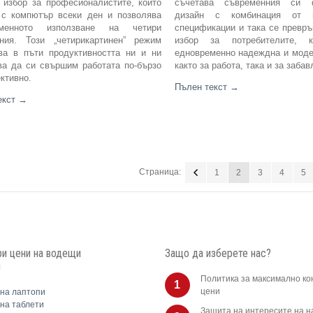
 избор за професионалистите, които
съчетава съвременния си ф
 с компютър всеки ден и позволява
дизайн с комбинация от 
еменното използване на четири
спецификации и така се превр
ния. Този „четирикартинен” режим
избор за потребителите, к
ва в пъти продуктивността ни и ни
едновременно надеждна и мод
ва да си свършим работата по-бързо
както за работа, така и за забав
ктивно.
Пълен текст
→
екст
→
Страница:
1
2
3
4
5
и цени на водещи
Защо да изберете нас?
и
Политика за максимално ко
1
цени
на лаптопи
на таблети
Защита на интересите на 